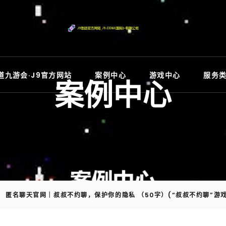
)
道九游会·J9官方网站
案例中心
游戏中心
服务
案例中心
匿名聊天官网｜叔叔不约聊，保护你的隐私 （50字）(“叔叔不约聊”游