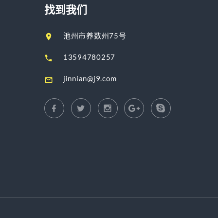
找到我们
池州市养数州75号
13594780257
jinnian@j9.com