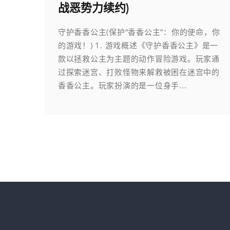
战恶势力续约)
守护香香公主(保护“香香公主”：你的使命，你
的游戏！) 1. 游戏概述《守护香香公主》是一
款以拯救公主为主题的动作冒险游戏。玩家通
过探索迷宫、打败怪物来解救被困在迷宫中的
香香公主。玩家扮演的是一位身手...