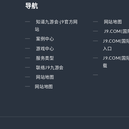
导航
知道九游会·j9官方网
网站地图
站
J9.COM(
案例中心
J9.COM(
游戏中心
入口
服务类型
J9.COM(国
载
联络J9九游会
网站地图
网站地图