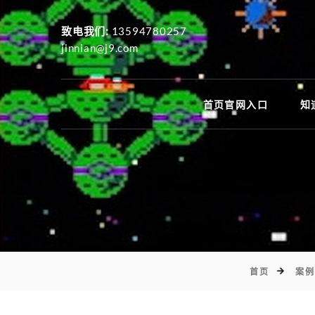
致电我们:
13594780257
jinnian@j9.com
首页官网入口
知
首页
案例