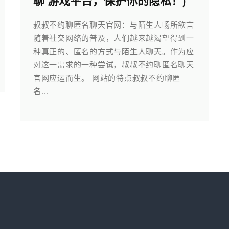
聊”游戏平台，保护你的隐私！)
叔叔不约聊匿名聊天官网：与陌生人畅所欲言
随着社交网络的普及，人们越来越渴望得到一
种真正的、匿名的方式与陌生人聊天。作为应
对这一需求的一种尝试，叔叔不约聊匿名聊天
官网应运而生。 网站的特点叔叔不约聊匿
名...