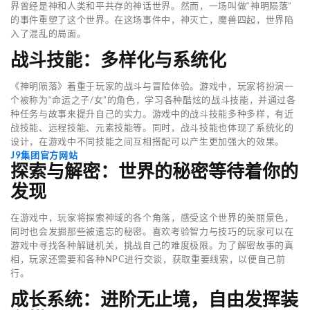
界曾经是神和人类和平共存的神话世界。然而，一场叫做“神明陨落”
的事件重塑了这个世界。在这场事件中，神灭亡，魔兽四起，世界陷
入了混乱的局面。
战斗技能：多样化与系统化
《神明陨落》着重于玩家的战斗与冒险体验。游戏中，玩家将扮演一
个被称为“命运之子/女”的角色，学习各种酷炫的战斗技能，并通过各
种任务与故事来提升自己的实力。游戏中的战斗技能多种多样，有近
战技能、远程技能、元素技能等。同时，战斗技能也体现了系统化的
设计，在游戏中不同技能之间互相搭配可以产生更加强大的效果。
J9集团官方网站
探索与解密：世界的秘密等待着你的
发现
在游戏中，玩家将探索神域的各个角落，感受这个世界的美丽景色，
同时也会发掘那些被遗忘的秘密。喜欢考验智力与技巧的玩家可以在
游戏中寻找各种解谜机关，挑战自己的难度极限。为了解密故事的真
相，玩家还需要和各种NPC进行交谈，获取重要线索，以便自己前
行。
成长系统：进阶无止境，自由发挥装