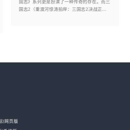
国志》系列更是扮演了一种传奇的存在。而三
国志2（重渡河惊涛拍岸：三国志2决战正...
国际)网页版