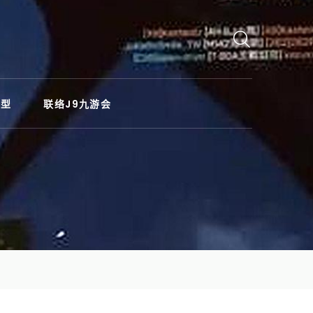
类型
联络J9九游会