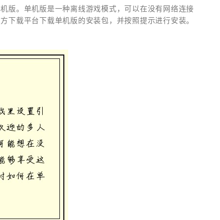
单机版。单机版是一种离线游戏模式，可以在没有网络连接
三方下载平台下载单机版的安装包，并按照提示进行安装。