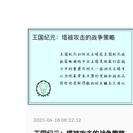
2025-06-18 08:22:12