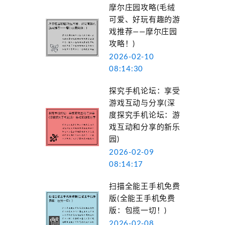
摩尔庄园攻略(毛绒
可爱、好玩有趣的游
戏推荐——摩尔庄园
攻略！)
2026-02-10
08:14:30
探究手机论坛：享受
游戏互动与分享(深
度探究手机论坛：游
戏互动和分享的新乐
园)
2026-02-09
08:14:17
扫描全能王手机免费
版(全能王手机免费
版：包揽一切！)
2026-02-08