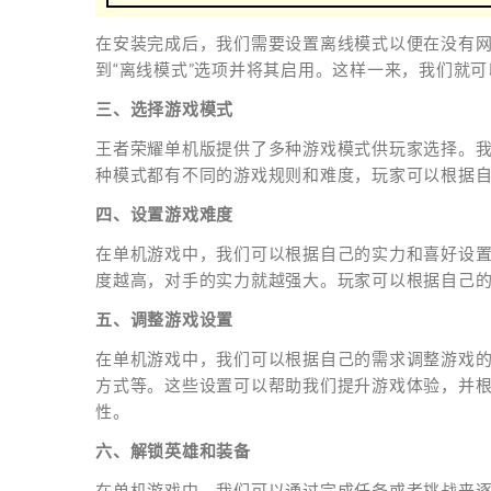
在安装完成后，我们需要设置离线模式以便在没有
到“离线模式”选项并将其启用。这样一来，我们就
三、选择游戏模式
王者荣耀单机版提供了多种游戏模式供玩家选择。
种模式都有不同的游戏规则和难度，玩家可以根据
四、设置游戏难度
在单机游戏中，我们可以根据自己的实力和喜好设
度越高，对手的实力就越强大。玩家可以根据自己
五、调整游戏设置
在单机游戏中，我们可以根据自己的需求调整游戏
方式等。这些设置可以帮助我们提升游戏体验，并
性。
六、解锁英雄和装备
在单机游戏中，我们可以通过完成任务或者挑战来