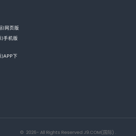
国际)网页版
国际)手机版
际)APP下
©
2026
- All Rights Reserved
J9.COM(国际)
.