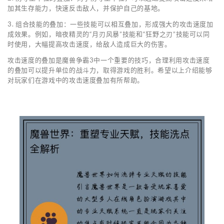
加其生存能力，快速反击敌人，并保护自己的基地。
3. 组合技能的叠加：一些技能可以相互叠加，形成强大的攻击速度加
成效果。例如，暗夜精灵的“月刃风暴”技能和“狂野之刃”技能可以同
时使用，大幅提高攻击速度，给敌人造成巨大的伤害。
攻击速度的叠加是魔兽争霸3中一个重要的技巧，合理利用攻击速度
的叠加可以提升单位的战斗力，取得游戏的胜利。希望以上介绍能够
对玩家们在游戏中的攻击速度叠加有所帮助。