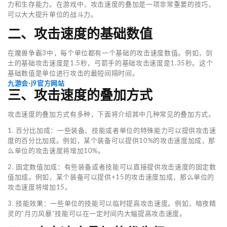
力和生存能力。在游戏中，攻击速度的叠加是一项非常重要的技巧，
可以大大提升单位的战斗力。
二、攻击速度的基础数值
在魔兽争霸3中，每个单位都有一个基础的攻击速度数值。例如，剑
士的基础攻击速度是1.5秒，弓箭手的基础攻击速度是1.35秒。这个
基础数值是单位进行攻击的最短间隔时间。
九游会·j9官方网站
三、攻击速度的叠加方式
攻击速度的叠加方式有多种，下面将介绍其中几种常见的叠加方式。
1. 百分比加成：一些装备、技能或者单位的特殊能力可以提供攻击速
度的百分比加成。例如，某个装备可以提供10%的攻击速度加成，那
么单位的攻击速度将增加10%。
2. 固定数值加成：有些装备或者技能可以直接提供攻击速度的固定数
值加成。例如，某个装备可以提供+15的攻击速度加成，那么单位的
攻击速度将增加15。
3. 技能效果：一些单位的技能可以临时提高攻击速度。例如，暗夜精
灵的“月刃风暴”技能可以在一定时间内大幅提高攻击速度。