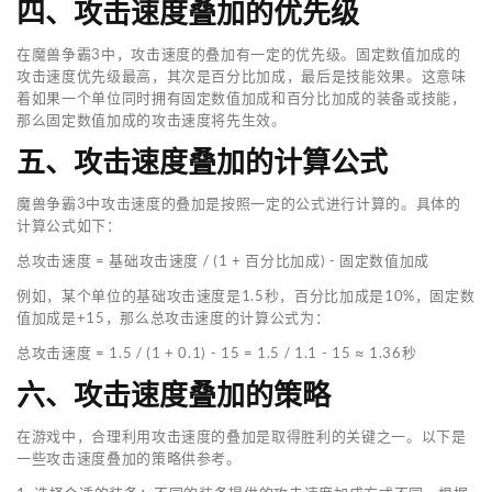
四、攻击速度叠加的优先级
在魔兽争霸3中，攻击速度的叠加有一定的优先级。固定数值加成的
攻击速度优先级最高，其次是百分比加成，最后是技能效果。这意味
着如果一个单位同时拥有固定数值加成和百分比加成的装备或技能，
那么固定数值加成的攻击速度将先生效。
五、攻击速度叠加的计算公式
魔兽争霸3中攻击速度的叠加是按照一定的公式进行计算的。具体的
计算公式如下：
总攻击速度 = 基础攻击速度 / (1 + 百分比加成) - 固定数值加成
例如，某个单位的基础攻击速度是1.5秒，百分比加成是10%，固定数
值加成是+15，那么总攻击速度的计算公式为：
总攻击速度 = 1.5 / (1 + 0.1) - 15 = 1.5 / 1.1 - 15 ≈ 1.36秒
六、攻击速度叠加的策略
在游戏中，合理利用攻击速度的叠加是取得胜利的关键之一。以下是
一些攻击速度叠加的策略供参考。