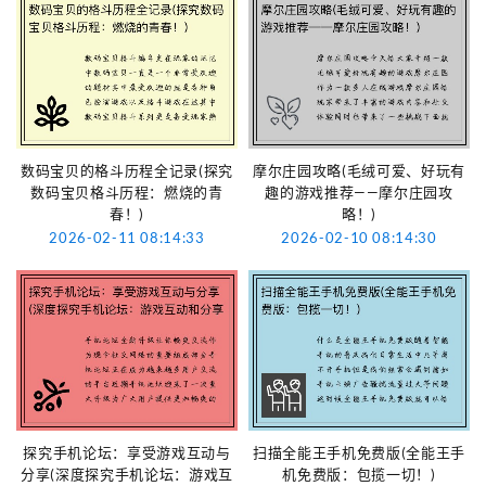
数码宝贝的格斗历程全记录(探究
摩尔庄园攻略(毛绒可爱、好玩有
数码宝贝格斗历程：燃烧的青
趣的游戏推荐——摩尔庄园攻
春！)
略！)
2026-02-11 08:14:33
2026-02-10 08:14:30
探究手机论坛：享受游戏互动与
扫描全能王手机免费版(全能王手
分享(深度探究手机论坛：游戏互
机免费版：包揽一切！)